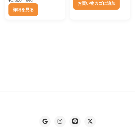
が
¥
1,800
（税込）
お買い物カゴに追加
こ
シ
あ
詳細を見る
の
ョ
り
商
ン
ま
品
は
す
に
商
。
は
品
オ
複
ペ
プ
数
ー
シ
の
ジ
ョ
バ
か
ン
リ
ら
は
エ
選
商
ー
択
品
シ
で
ペ
ョ
き
ー
ン
ま