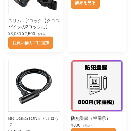
こ
し
で
詳細を見る
価
の
た
す
の
の
格
価
。
。
は
格
バ
商
スリムU字ロック【クロス
¥
は
リ
品
バイクの2ロックに】
3
¥
,
2
エ
に
元
現
¥
3,080
¥
2,500
（税込）
6
,
の
在
ー
は
お買い物カゴに追加
3
7
価
の
シ
0
0
複
格
価
で
0
は
格
ョ
数
し
で
¥
は
ン
た
す
の
3
¥
。
。
,
2
が
バ
0
,
あ
リ
8
5
0
0
り
エ
で
0
ま
ー
し
で
た
す
す
シ
。
。
。
ョ
BRIDGESTONE アルロッ
防犯登録（福岡県）
オ
ン
ク
¥
800
（税込）
プ