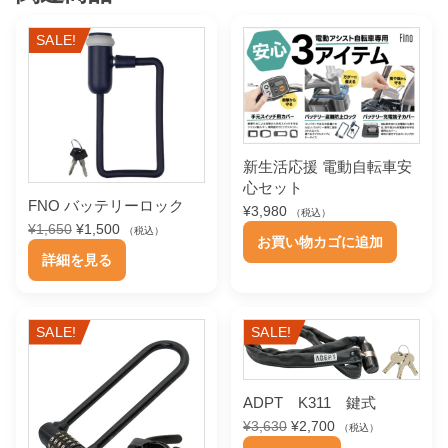
SALE!
新生活応援 電動自転車安
心セット
FNO バッテリーロック
¥
3,980
（税込）
元
現
¥
1,650
¥
1,500
（税込）
お買い物カゴに追加
の
在
こ
詳細を見る
価
の
の
格
価
は
格
商
¥
は
SALE!
SALE!
品
1
¥
,
1
に
6
,
は
5
5
ADPT K311 鍵式
0
0
複
元
現
¥
3,630
¥
2,700
（税込）
で
0
の
在
数