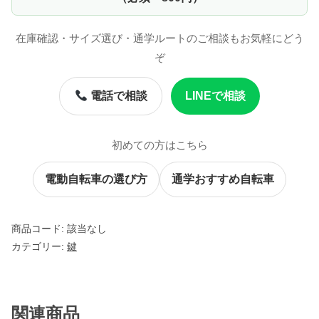
し
で
コ
ン
た
す
在庫確認・サイズ選び・通学ルートのご相談もお気軽にどう
ビ
。
。
ぞ
ネ
ー
電話で相談
LINEで相談
シ
ョ
ン
初めての方はこちら
ロ
ッ
電動自転車の選び方
通学おすすめ自転車
ク
個
商品コード:
該当なし
カテゴリー:
鍵
関連商品