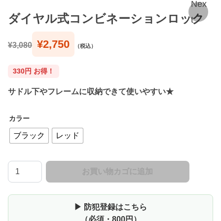
Nex
ダイヤル式コンビネーションロック
t
元
現
¥
2,750
¥
3,080
（税込）
の
在
価
の
330円 お得！
格
価
サドル下やフレームに収納できて使いやすい★
は
格
¥
は
カラー
3
¥
ブラック
レッド
,
2
0
,
ダ
お買い物カゴに追加
イ
8
7
ヤ
0
5
ル
▶ 防犯登録はこちら
で
0
式
（必須・800円）