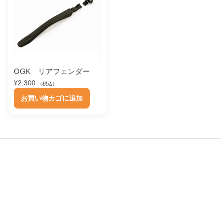
ョ
は
は
ン
複
複
が
数
数
あ
の
の
り
バ
バ
ま
OGK リアフェンダー
リ
リ
¥
2,300
す
（税込）
エ
エ
。
お買い物カゴに追加
ー
ー
オ
シ
シ
プ
ョ
ョ
シ
ン
ン
ョ
が
が
ン
あ
あ
は
り
り
商
ま
ま
品
す
す