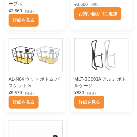
ーブル
¥
3,500
（税込）
¥
2,860
（税込）
お買い物カゴに追加
こ
詳細を見る
の
商
品
に
は
複
数
AL-N04 ウッド ボトム バ
MLT-BC903A アルミ ボト
スケット S
ルケージ
の
¥
9,570
¥
880
（税込）
（税込）
バ
こ
こ
詳細を見る
詳細を見る
リ
の
の
エ
商
商
ー
品
品
シ
に
に