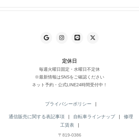
ペ
。
。
ー
オ
オ
ジ
プ
プ
か
シ
シ
ら
ョ
ョ
選
ン
ン
択
は
は
定休日
で
商
商
毎週火曜日固定・水曜日不定休
き
品
品
※最新情報はSNSをご確認ください
ま
ペ
ペ
ネット予約・公式LINE24時間受付中！
す
ー
ー
ジ
ジ
プライバシーポリシー
|
か
か
通信販売に関する表記事項
|
自転車ラインナップ
|
修理
ら
ら
工賃表
|
選
選
〒819-0386
択
択