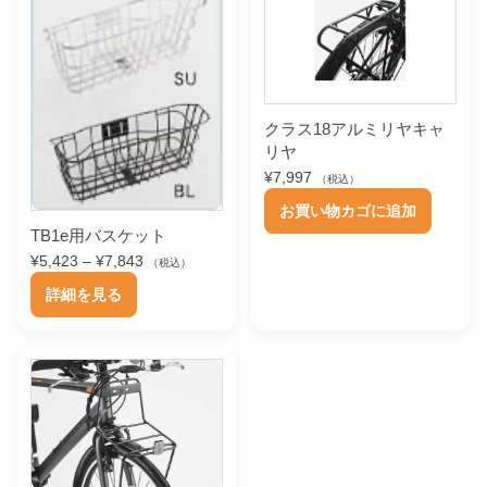
クラス18アルミリヤキャ
リヤ
¥
7,997
（税込）
お買い物カゴに追加
TB1e用バスケット
価
¥
5,423
–
¥
7,843
（税込）
格
こ
詳細を見る
帯
の
:
¥
商
5
品
,
4
に
2
は
3
–
複