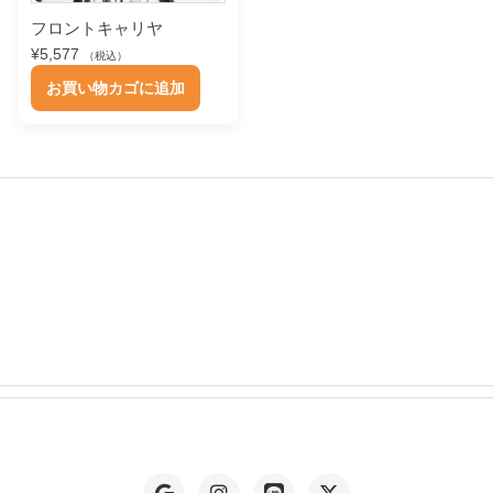
¥
数
7
フロントキャリヤ
の
,
¥
5,577
（税込）
8
バ
4
お買い物カゴに追加
リ
3
エ
ー
シ
ョ
ン
が
あ
り
ま
す
。
オ