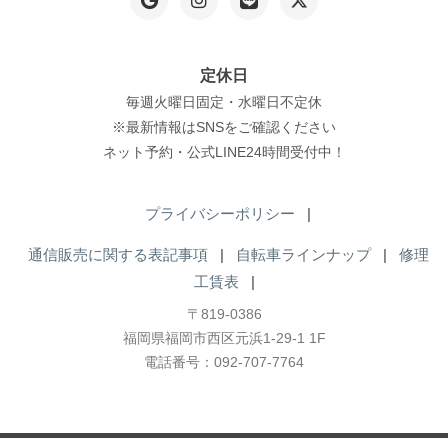
プ
シ
ョ
定休日
ン
毎週火曜日固定・水曜日不定休
は
※最新情報はSNSをご確認ください
商
ネット予約・公式LINE24時間受付中！
品
ペ
プライバシーポリシー
|
ー
通信販売に関する表記事項
|
自転車ラインナップ
|
修理
ジ
工賃表
|
か
〒819-0386
ら
福岡県福岡市西区元浜1-29-1 1F
選
電話番号：092-707-7764
択
で
き