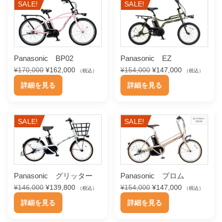
SALE!
SALE!
Panasonic BP02
Panasonic EZ
元
現
元
現
¥
170,000
¥
162,000
¥
154,000
¥
147,000
（税込）
（税込）
の
在
の
在
こ
こ
詳細を見る
詳細を見る
価
の
価
の
の
の
格
価
格
価
は
格
は
格
商
商
¥
は
¥
は
SALE!
SALE!
品
品
1
¥
1
¥
7
1
5
1
に
に
0
6
4
4
は
は
,
2
,
7
0
,
0
,
複
複
0
0
0
0
Panasonic グリッター
Panasonic プロム
数
数
0
0
0
0
元
現
元
現
¥
146,000
¥
139,800
¥
154,000
¥
147,000
（税込）
（税込）
で
の
0
で
の
0
の
在
の
在
こ
こ
し
で
し
で
詳細を見る
詳細を見る
バ
バ
価
の
価
の
た
す
た
す
の
の
格
価
格
価
リ
リ
。
。
。
。