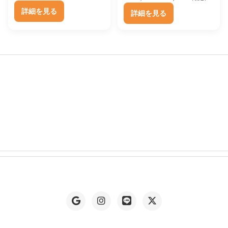
し
で
た
す
り
り
の
在
バ
の
在
こ
こ
た
す
詳細を見る
は
は
リ
詳細を見る
。
。
価
の
価
の
ま
ま
リ
。
。
の
の
格
価
格
価
商
商
エ
す
す
は
格
エ
商
は
格
商
品
品
ー
¥
は
¥
は
。
。
ー
品
品
1
¥
ペ
ペ
1
¥
シ
オ
オ
シ
2
1
に
2
1
に
ー
ー
ョ
7
2
7
2
プ
プ
ョ
は
は
,
1
ジ
ジ
,
1
ン
シ
シ
ン
0
,
複
0
,
複
か
か
が
0
0
0
0
ョ
ョ
が
数
数
0
0
ら
ら
あ
0
0
ン
ン
あ
で
の
0
で
の
0
選
選
り
し
で
し
で
は
は
り
バ
バ
択
択
た
す
ま
た
す
商
商
ま
リ
。
。
リ
。
。
で
で
す
品
品
す
エ
エ
き
き
。
ペ
ペ
。
ー
ー
ま
ま
オ
ー
ー
オ
シ
シ
す
す
プ
ジ
ジ
プ
ョ
ョ
シ
か
か
シ
ン
ン
ョ