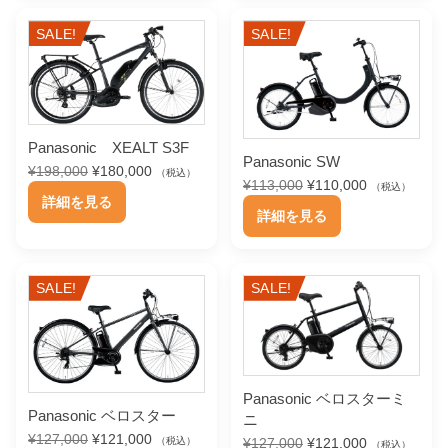
は
格
は
格
商
商
エ
エ
¥
は
¥
は
SALE!
SALE!
品
品
1
¥
1
¥
ー
ー
4
1
5
1
に
に
シ
シ
6
3
4
4
は
は
,
9
,
7
ョ
ョ
0
,
0
,
複
複
ン
ン
0
8
0
0
Panasonic XEALT S3F
数
数
0
0
0
0
Panasonic SW
が
が
元
現
¥
198,000
¥
180,000
（税込）
で
の
0
で
の
0
元
現
¥
113,000
¥
110,000
（税込）
の
在
あ
あ
こ
し
で
し
で
詳細を見る
の
在
バ
バ
こ
価
の
た
す
た
す
詳細を見る
り
り
の
価
の
格
価
リ
リ
。
。
。
。
の
格
価
は
格
ま
ま
商
は
格
エ
エ
商
¥
は
す
す
品
¥
は
1
¥
ー
ー
SALE!
SALE!
品
1
¥
9
1
。
。
に
シ
シ
1
1
に
8
8
オ
オ
は
3
1
,
0
ョ
ョ
は
,
0
プ
プ
0
,
複
ン
ン
0
,
複
0
0
シ
シ
数
0
0
Panasonic ベロスターミ
0
0
が
が
数
0
0
ョ
ョ
Panasonic ベロスター
で
の
0
ニ
あ
あ
で
の
0
し
で
元
現
¥
127,000
¥
121,000
元
現
¥
127,000
¥
121,000
ン
ン
（税込）
バ
（税込）