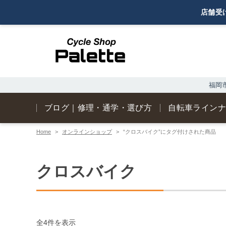
福岡市
ブログ｜修理・通学・選び方
自転車ライン
Home
オンラインショップ
“クロスバイク”にタグ付けされた商品
クロスバイク
全4件を表示