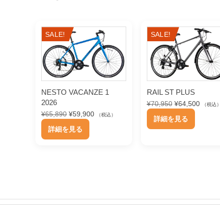
SALE!
SALE!
NESTO VACANZE 1
RAIL ST PLUS
2026
元
現
¥
70,950
¥
64,500
（税込
の
在
元
現
¥
65,890
¥
59,900
こ
（税込）
詳細を見る
価
の
の
在
こ
の
詳細を見る
格
価
価
の
の
は
格
格
価
商
¥
は
は
格
商
品
7
¥
¥
は
品
0
6
6
¥
に
,
4
5
5
に
は
9
,
,
9
は
5
5
複
8
,
0
0
9
9
複
数
で
0
0
0