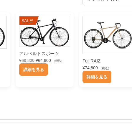
SALE!
アルベルトスポーツ
元
現
¥
69,800
¥
64,800
Fuji RAIZ
（税込）
）
の
在
こ
¥
74,800
（税込）
詳細を見る
価
の
こ
の
詳細を見る
格
価
の
は
格
商
¥
は
商
品
6
¥
品
9
6
に
,
4
に
は
8
,
は
0
8
複
0
0
複
数
で
0