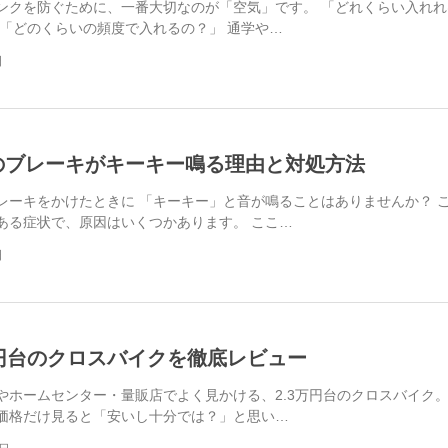
ンクを防ぐために、一番大切なのが「空気」です。 「どれくらい入れれ
 「どのくらいの頻度で入れるの？」 通学や…
日
のブレーキがキーキー鳴る理由と対処方法
レーキをかけたときに 「キーキー」と音が鳴ることはありませんか？ 
ある症状で、原因はいくつかあります。 ここ…
日
万円台のクロスバイクを徹底レビュー
やホームセンター・量販店でよく見かける、2.3万円台のクロスバイク
価格だけ見ると「安いし十分では？」と思い…