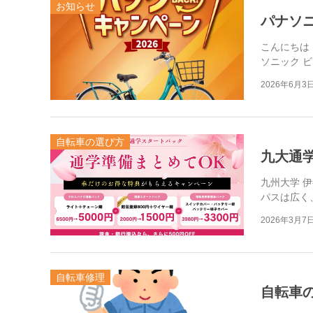
お知らせ
パナソ
こんにちは
ソニック 
2026年6月3
自転車の選び方
九大通
九州大学 
パスは広く
2026年3月7
自転車修理
自転車